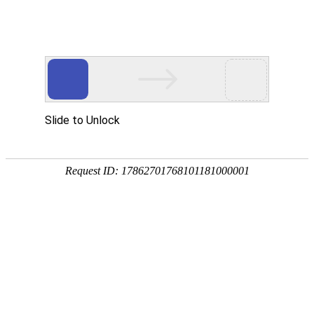
🏀巅峰对决，见证冠军诞生的荣耀瞬
间！🏆
dian feng dui jue jian zheng guan jun dan sheng de rong
yao shun jian
14985831606