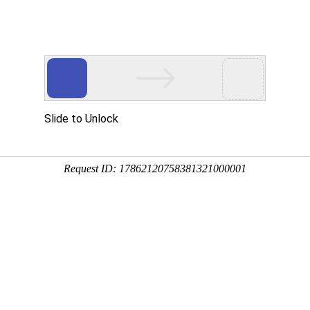
路1155号浦东嘉里城1804室
14985831606
首页
介绍
hjc888
落地项目
咨询hjc888黄金
首页
咨询HJC888黄金城